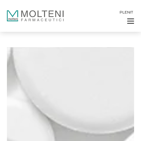
PL
EN
IT