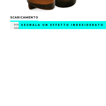
SCARICAMENTO
MATERIALE DIDATTICO PER GLI OPERATORI
SEGNALA UN EFFETTO INDESIDERATO
SANITARI
MATERIALE DIDATTICO PER I PAZIENTI
CONTATTI
MOLTENI FARMACEUTICI POLSKA Sp. z o.o.
ul. Korzeniowskiego 39,
30-214 Kraków
biuro@molteni.com.pl
+48 126 531 571
posizione
TRIBUNALE DISTRETTUALE DI CRACOVIA-